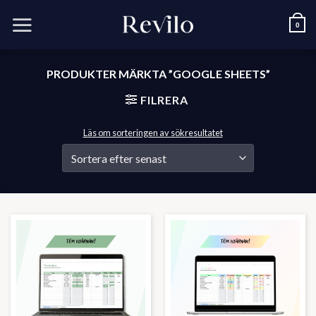
Skip
to
0
content
PRODUKTER MÄRKTA ”GOOGLE SHEETS”
FILRERA
Läs om sorteringen av sökresultatet