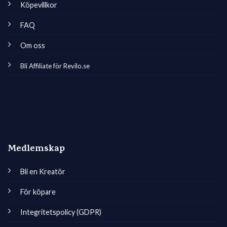
Köpevillkor
FAQ
Om oss
Bli Affiliate för Revilo.se
Medlemskap
Bli en Kreatör
För köpare
Integritetspolicy (GDPR)