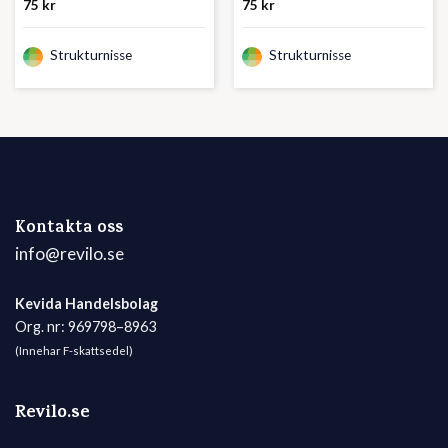
75
kr
75
kr
Strukturnisse
Strukturnisse
Kontakta oss
info@revilo.se
Kevida Handelsbolag
Org. nr: 969798–8963
(Innehar F-skattsedel)
Revilo.se