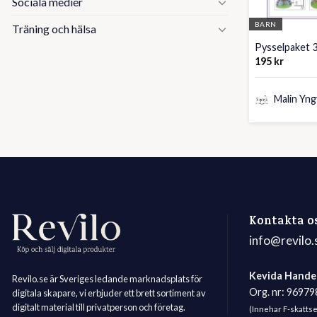
Sociala medier
BARN
Träning och hälsa
Pysselpaket 
195
kr
Malin Yng
Kontakta o
info@revilo.
Kevida Hande
Revilo.se är Sveriges ledande marknadsplats för
Org. nr: 9697
digitala skapare, vi erbjuder ett brett sortiment av
digitalt material till privatperson och företag.
(Innehar F-skatts