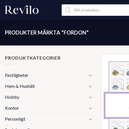
Skip
Products
search
to
content
PRODUKTER MÄRKTA ”FORDON”
PRODUKTKATEGORIER
Festligheter
Hem & Hushåll
Hobby
Kontor
Personligt