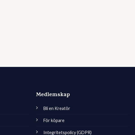
Medlemskap
Bli en Kreatör
För köpare
Integritetspolicy (GDPR)