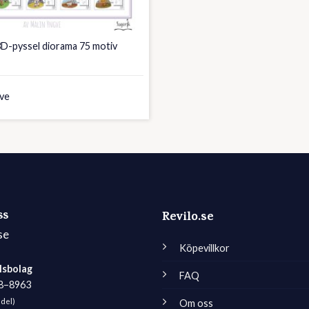
3D-pyssel diorama 75 motiv
ve
ss
Revilo.se
se
Köpevillkor
lsbolag
FAQ
98–8963
edel)
Om oss