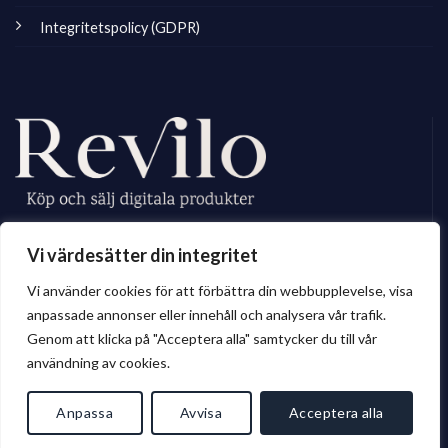
Integritetspolicy (GDPR)
Revilo.se är Sveriges ledande marknadsplats för digitala skapare, vi
Vi värdesätter din integritet
erbjuder ett brett sortiment av digitalt material till privatperson och företag.
Vi använder cookies för att förbättra din webbupplevelse, visa
anpassade annonser eller innehåll och analysera vår trafik.
Genom att klicka på "Acceptera alla" samtycker du till vår
© 2026 Revilo.se
användning av cookies.
Anpassa
Avvisa
Acceptera alla