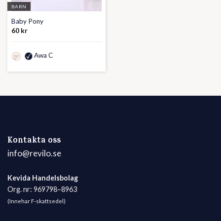
BARN
Baby Pony
60
kr
Awa C
Kontakta oss
info@revilo.se
Kevida Handelsbolag
Org. nr: 969798–8963
(Innehar F-skattsedel)