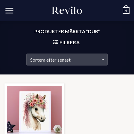
Skip
to
0
content
PRODUKTER MÄRKTA ”DUR”
FILRERA