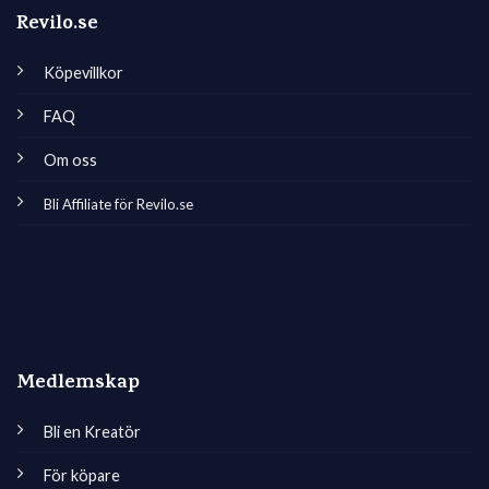
Revilo.se
Köpevillkor
FAQ
Om oss
Bli Affiliate för Revilo.se
Medlemskap
Bli en Kreatör
För köpare