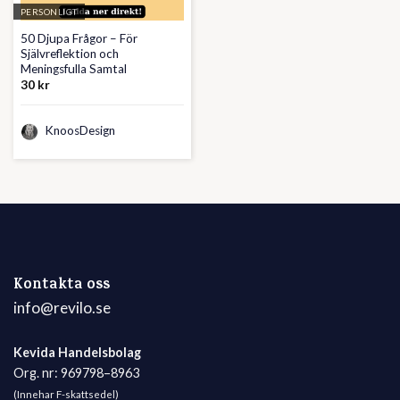
PERSONLIGT
50 Djupa Frågor – För
Självreflektion och
Meningsfulla Samtal
30
kr
KnoosDesign
Kontakta oss
info@revilo.se
Kevida Handelsbolag
Org. nr: 969798–8963
(Innehar F-skattsedel)