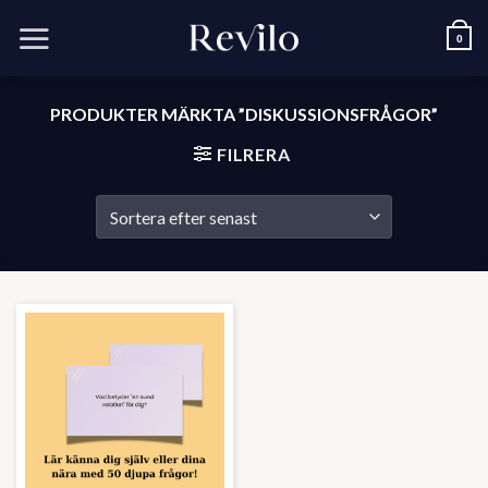
Skip
to
0
content
PRODUKTER MÄRKTA ”DISKUSSIONSFRÅGOR”
FILRERA