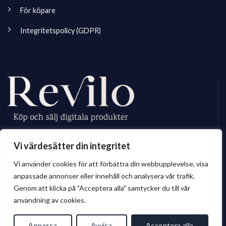
För köpare
Integritetspolicy (GDPR)
Revilo.se är Sveriges ledande marknadsplats för digitala skapare, vi
Vi värdesätter din integritet
erbjuder ett brett sortiment av digitalt material till privatperson och företag.
Vi använder cookies för att förbättra din webbupplevelse, visa
anpassade annonser eller innehåll och analysera vår trafik.
Genom att klicka på "Acceptera alla" samtycker du till vår
© 2026 Revilo.se
användning av cookies.
Anpassa
Avvisa
Acceptera alla