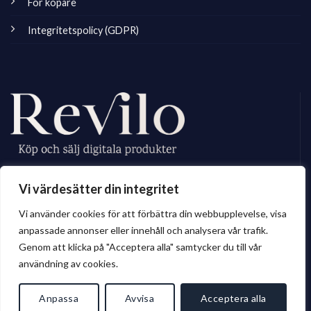
För köpare
Integritetspolicy (GDPR)
Revilo.se är Sveriges ledande marknadsplats för digitala skapare, vi
Vi värdesätter din integritet
erbjuder ett brett sortiment av digitalt material till privatperson och företag.
Vi använder cookies för att förbättra din webbupplevelse, visa
anpassade annonser eller innehåll och analysera vår trafik.
Genom att klicka på "Acceptera alla" samtycker du till vår
© 2026 Revilo.se
användning av cookies.
Anpassa
Avvisa
Acceptera alla