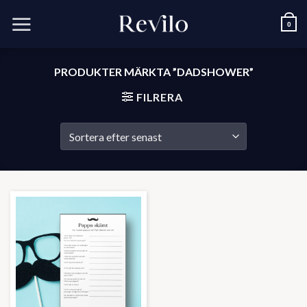
Skip
to
0
content
PRODUKTER MÄRKTA ”DADSHOWER”
FILRERA