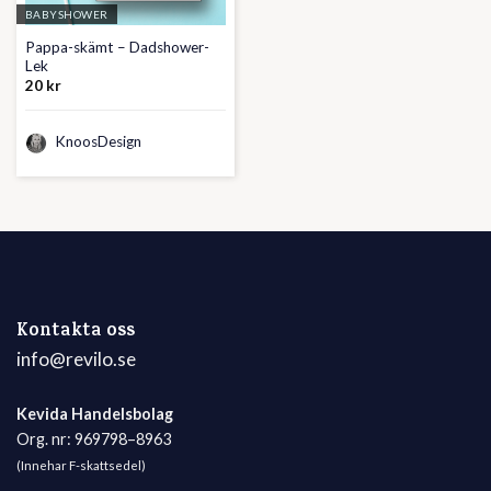
BABYSHOWER
Pappa-skämt – Dadshower-
Lek
20
kr
KnoosDesign
Kontakta oss
info@revilo.se
Kevida Handelsbolag
Org. nr: 969798–8963
(Innehar F-skattsedel)