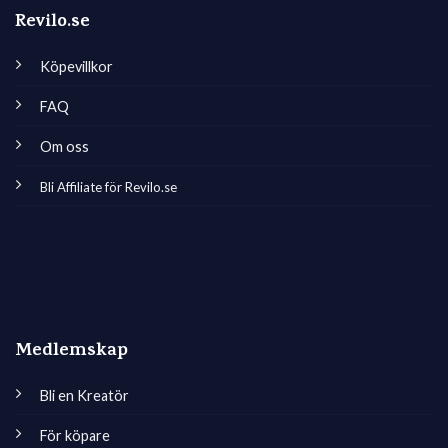
Revilo.se
Köpevillkor
FAQ
Om oss
Bli Affiliate för Revilo.se
Medlemskap
Bli en Kreatör
För köpare