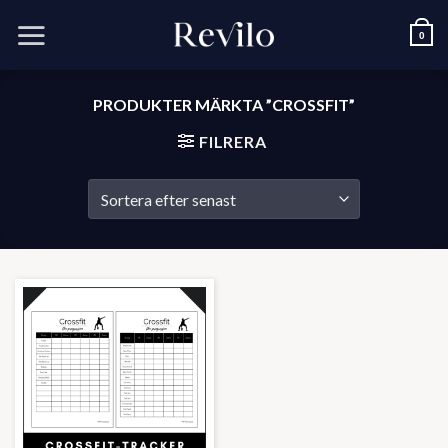
Skip
to
0
content
PRODUKTER MÄRKTA ”CROSSFIT”
FILRERA