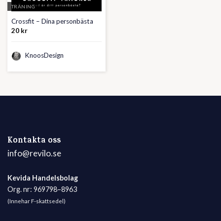
TRÄNING
Crossfit – Dina personbästa
20
kr
KnoosDesign
Kontakta oss
info@revilo.se
Kevida Handelsbolag
Org. nr: 969798–8963
(Innehar F-skattsedel)