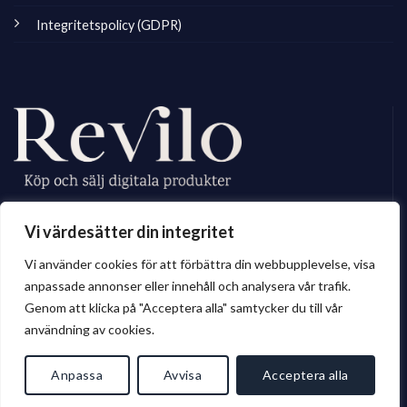
Integritetspolicy (GDPR)
Revilo.se är Sveriges ledande marknadsplats för digitala skapare, vi
Vi värdesätter din integritet
erbjuder ett brett sortiment av digitalt material till privatperson och företag.
Vi använder cookies för att förbättra din webbupplevelse, visa
anpassade annonser eller innehåll och analysera vår trafik.
Genom att klicka på "Acceptera alla" samtycker du till vår
© 2026 Revilo.se
användning av cookies.
Anpassa
Avvisa
Acceptera alla