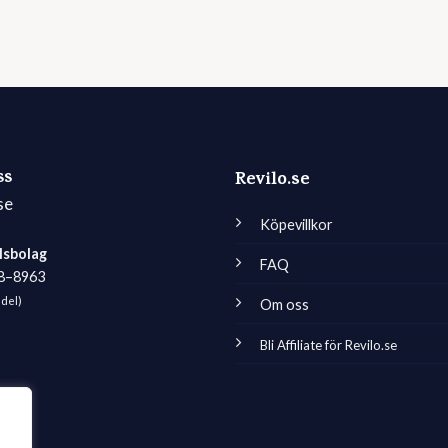
ss
Revilo.se
se
Köpevillkor
lsbolag
FAQ
98–8963
edel)
Om oss
Bli Affiliate för Revilo.se