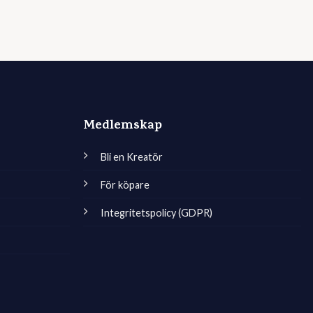
Medlemskap
Bli en Kreatör
För köpare
Integritetspolicy (GDPR)