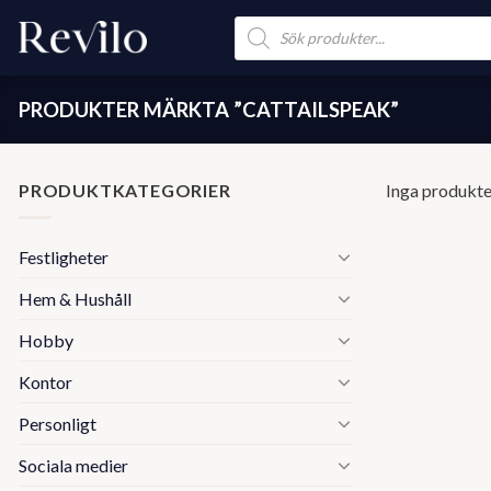
Skip
Products
search
to
content
PRODUKTER MÄRKTA ”CATTAILSPEAK”
PRODUKTKATEGORIER
Inga produkter
Festligheter
Hem & Hushåll
Hobby
Kontor
Personligt
Sociala medier