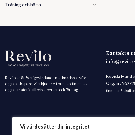
Träning och hälsa
Kontakta o
info@revilo.
Kevida Hande
Revilo.se är Sveriges ledande marknadsplats för
Org. nr: 9697
digitala skapare, vi erbjuder ett brett sortiment av
digitalt material till privatperson och företag.
(Innehar F-skatts
Vi värdesätter din integritet