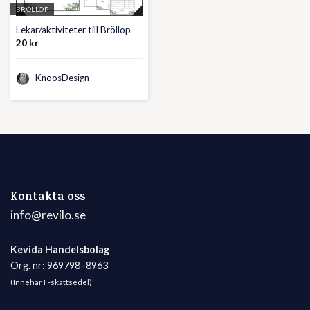
BRÖLLOP
Lekar/aktiviteter till Bröllop
20
kr
KnoosDesign
Kontakta oss
info@revilo.se
Kevida Handelsbolag
Org. nr: 969798–8963
(Innehar F-skattsedel)