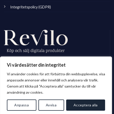
Integritetspolicy (GDPR)
Revilo.se är Sveriges ledande marknadsplats för digitala skapare, vi
Vi värdesätter din integritet
erbjuder ett brett sortiment av digitalt material till privatperson och företag.
Vi använder cookies för att förbättra din webbupplevelse, visa
anpassade annonser eller innehåll och analysera vår trafik.
Genom att klicka på "Acceptera alla" samtycker du till vår
© 2026 Revilo.se
användning av cookies.
Anpassa
Avvisa
Acceptera alla