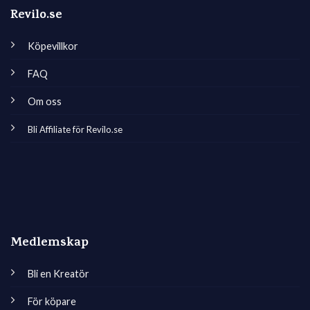
Revilo.se
Köpevillkor
FAQ
Om oss
Bli Affiliate för Revilo.se
Medlemskap
Bli en Kreatör
För köpare