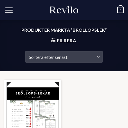
Skip
to
0
content
PRODUKTER MÄRKTA ”BRÖLLOPSLEK”
FILRERA