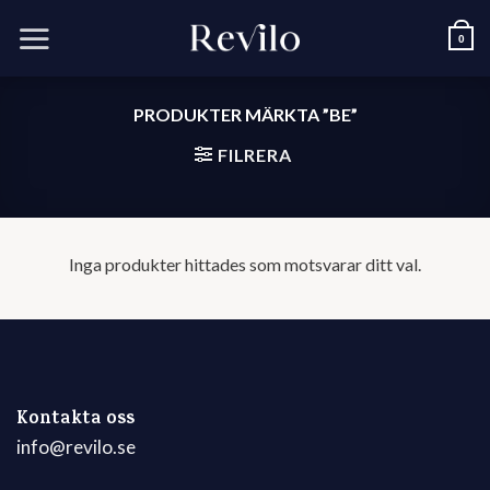
Skip
to
0
content
PRODUKTER MÄRKTA ”BE”
FILRERA
Inga produkter hittades som motsvarar ditt val.
Kontakta oss
info@revilo.se