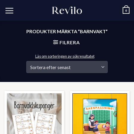
Skip
to
0
content
PRODUKTER MÄRKTA ”BARNVAKT”
FILRERA
Läs om sorteringen av sökresultatet