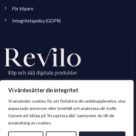
För köpare
Integritetspolicy (GDPR)
Revilo.se är Sveriges ledande marknadsplats för digitala skapare, vi
Vi värdesätter din integritet
erbjuder ett brett sortiment av digitalt material till privatperson och företag.
Vi använder cookies för att förbättra din webbupplevelse, visa
anpassade annonser eller innehåll och analysera vår trafik.
Genom att klicka på "Acceptera alla" samtycker du till vår
© 2026 Revilo.se
användning av cookies.