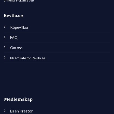
(Innehar F-skattsedel)
Revilo.se
Köpevillkor
FAQ
Om oss
Bli Affiliate för Revilo.se
Medlemskap
Bli en Kreatör