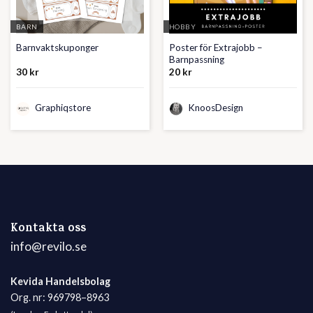
BARN
HOBBY
Poster för Extrajobb –
Barnvaktskuponger
Barnpassning
30
kr
20
kr
Graphiqstore
KnoosDesign
Kontakta oss
info@revilo.se
Kevida Handelsbolag
Org. nr: 969798–8963