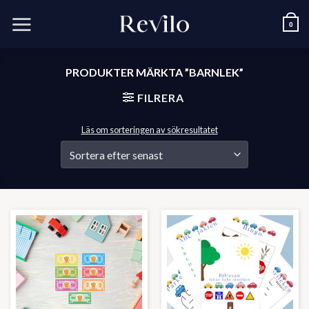
Skip
to
0
content
PRODUKTER MÄRKTA ”BARNLEK”
FILRERA
Läs om sorteringen av sökresultatet