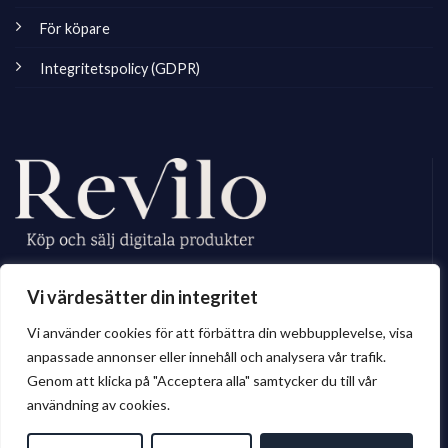
För köpare
Integritetspolicy (GDPR)
Revilo.se är Sveriges ledande marknadsplats för digitala skapare, vi
Vi värdesätter din integritet
erbjuder ett brett sortiment av digitalt material till privatperson och företag.
Vi använder cookies för att förbättra din webbupplevelse, visa
anpassade annonser eller innehåll och analysera vår trafik.
Genom att klicka på "Acceptera alla" samtycker du till vår
© 2026 Revilo.se
användning av cookies.