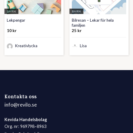
BARN
BARN
Bilresan – Lekar för hela
Lekpengar
familjen
10
kr
25
kr
Kreativlycka
Lisa
Kontakta oss
info@revilo.se
Kevida Handelsbolag
Org. nr: 969798–8963