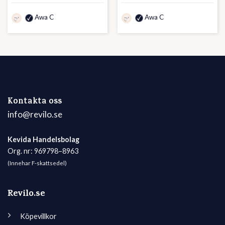
Awa C
Awa C
Kontakta oss
info@revilo.se
Kevida Handelsbolag
Org. nr: 969798–8963
(Innehar F-skattsedel)
Revilo.se
Köpevillkor