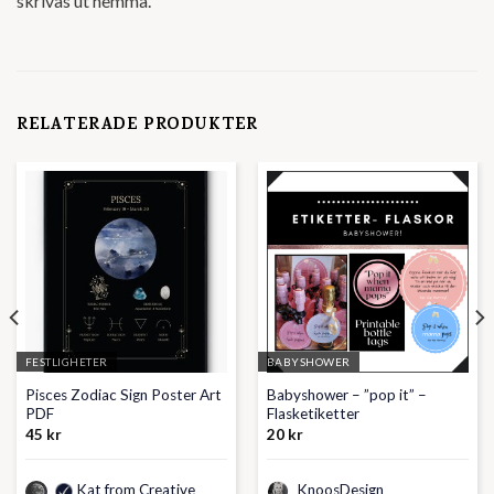
skrivas ut hemma.
RELATERADE PRODUKTER
FESTLIGHETER
BABYSHOWER
Pisces Zodiac Sign Poster Art
Babyshower – ”pop it” –
PDF
Flasketiketter
45
kr
20
kr
Kat from Creative
KnoosDesign