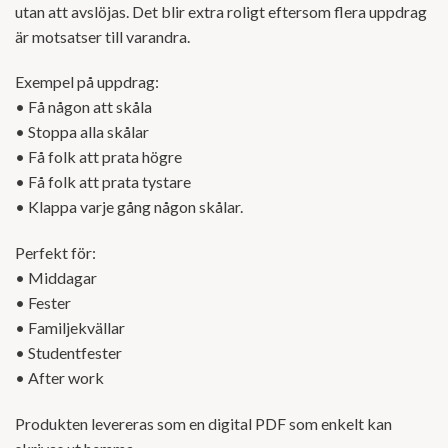
utan att avslöjas. Det blir extra roligt eftersom flera uppdrag
är motsatser till varandra.
Exempel på uppdrag:
• Få någon att skåla
• Stoppa alla skålar
• Få folk att prata högre
• Få folk att prata tystare
•
Klappa varje gång någon skålar.
Perfekt för:
• Middagar
• Fester
• Familjekvällar
• Studentfester
• After work
Produkten levereras som en digital PDF som enkelt kan