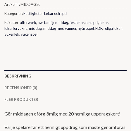
Artikelnr:
MIDDAG20
Kategorier:
Festligheter
,
Lekar och spel
Etiketter:
afterwork
,
aw
,
familjemiddag
,
festlekar
,
festspel
,
lekar
,
lekarförvuxna
,
middag
,
middag med vänner
,
nyårsspel
,
PDF
,
roliga lekar
,
vuxenlek
,
vuxenspel
BESKRIVNING
RECENSIONER (0)
FLER PRODUKTER
Gör middagen oförglömlig med 20 hemliga uppdragskort!
Varje spelare får ett hemligt uppdrag som måste genomföras