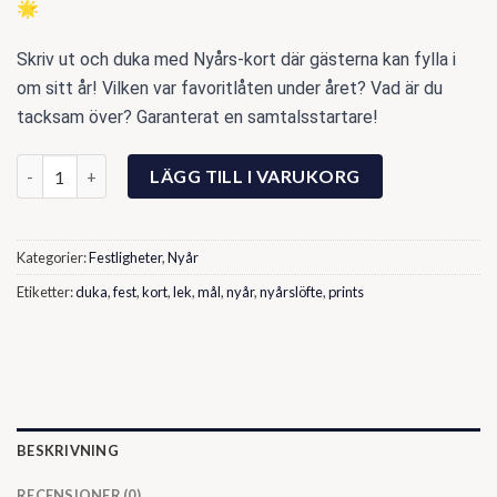
🌟
Skriv ut och duka med Nyårs-kort där gästerna kan fylla i
om sitt år! Vilken var favoritlåten under året? Vad är du
tacksam över? Garanterat en samtalsstartare!
Året som gått - Nyårsdekoration och aktivitet | Mål och löften 
LÄGG TILL I VARUKORG
Kategorier:
Festligheter
,
Nyår
Etiketter:
duka
,
fest
,
kort
,
lek
,
mål
,
nyår
,
nyårslöfte
,
prints
BESKRIVNING
RECENSIONER (0)