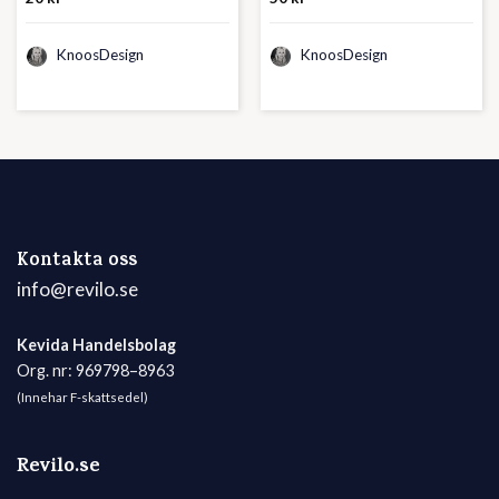
KnoosDesign
KnoosDesign
Kontakta oss
info@revilo.se
Kevida Handelsbolag
Org. nr: 969798–8963
(Innehar F-skattsedel)
Revilo.se