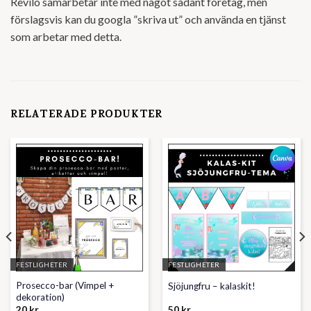
Revilo samarbetar inte med något sådant företag, men
förslagsvis kan du googla ”skriva ut” och använda en tjänst
som arbetar med detta.
RELATERADE PRODUKTER
FESTLIGHETER
FESTLIGHETER
Prosecco-bar (Vimpel +
Sjöjungfru – kalaskit!
dekoration)
20
kr
50
kr