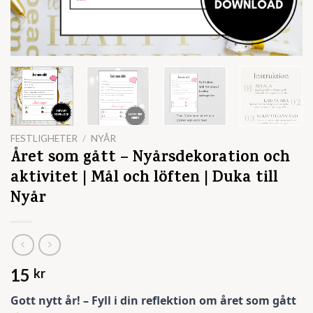
FESTLIGHETER
/
NYÅR
Året som gått – Nyårsdekoration och
aktivitet | Mål och löften | Duka till
Nyår
15
kr
Gott nytt år! – Fyll i din reflektion om året som gått