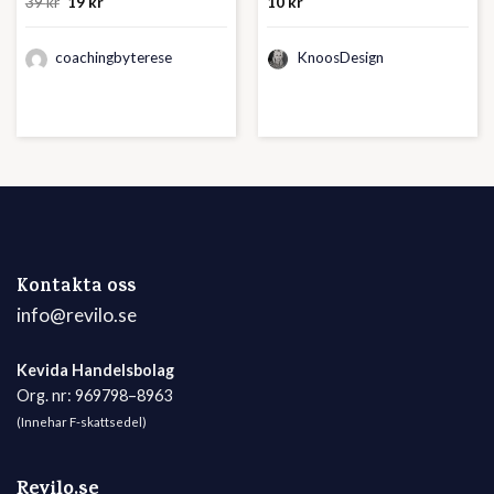
Det
Det
39
kr
19
kr
10
kr
ursprungliga
nuvarande
priset
priset
var:
är:
coachingbyterese
39 kr.
19 kr.
KnoosDesign
Kontakta oss
info@revilo.se
Kevida Handelsbolag
Org. nr: 969798–8963
(Innehar F-skattsedel)
Revilo.se