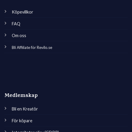
Köpevillkor
FAQ
Om oss
Bli Affiliate för Revilo.se
Medlemskap
Bli en Kreatör
För köpare