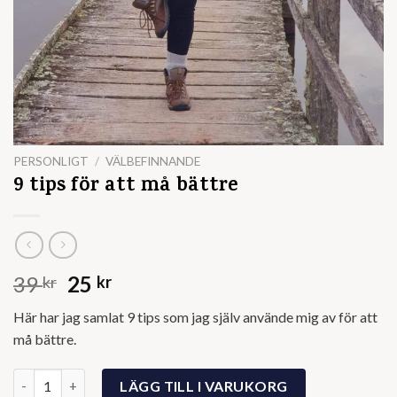
PERSONLIGT
/
VÄLBEFINNANDE
9 tips för att må bättre
Det
Det
39
25
kr
kr
ursprungliga
nuvarande
Här har jag samlat 9 tips som jag själv använde mig av för att
priset
priset
må bättre.
var:
är:
39 kr.
25 kr.
9 tips för att må bättre mängd
LÄGG TILL I VARUKORG