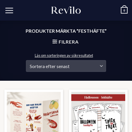
Skip
to
0
content
PRODUKTER MÄRKTA ”FESTHÄFTE”
FILRERA
Läs om sorteringen av sökresultatet