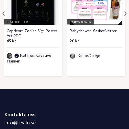
FESTLIGHETER
BABYSHOWER
Capricorn Zodiac Sign Poster
Babyshower -flasketiketter
Art PDF
45
kr
20
kr
Kat from Creative
KnoosDesign
Planner
Kontakta oss
info@revilo.se