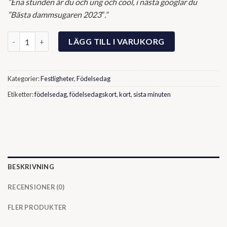
”Ena stunden är du och ung och cool, i nästa googlar du
”Bästa dammsugaren 2023″.”
Födelsedagskort - "Ena stunden...Dammsugare" mängd
LÄGG TILL I VARUKORG
Kategorier:
Festligheter
,
Födelsedag
Etiketter:
födelsedag
,
födelsedagskort
,
kort
,
sista minuten
BESKRIVNING
RECENSIONER (0)
FLER PRODUKTER